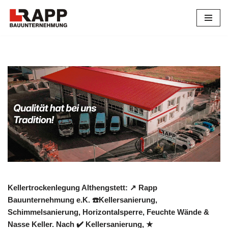
Zum
Inhalt
springen
Kellertrockenlegung Althengstett: ↗️ Rapp
Bauunternehmung e.K. ☎️Kellersanierung,
Schimmelsanierung, Horizontalsperre, Feuchte Wände &
Nasse Keller. Nach ✔️ Kellersanierung, ★