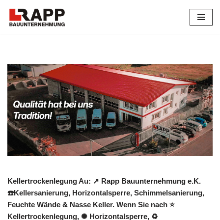
Zum
Inhalt
springen
Kellertrockenlegung Au: ↗️ Rapp Bauunternehmung e.K.
☎️Kellersanierung, Horizontalsperre, Schimmelsanierung,
Feuchte Wände & Nasse Keller. Wenn Sie nach ⭐
Kellertrockenlegung, ✺ Horizontalsperre, ♻