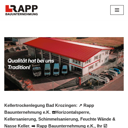
Zum
Inhalt
springen
Kellertrockenlegung Bad Krozingen: ↗️ Rapp
Bauunternehmung e.K. ☎️Horizontalsperre,
Kellersanierung, Schimmelsanierung, Feuchte Wände &
Nasse Keller. ➡️ Rapp Bauunternehmung e.K., Ihr ☑️