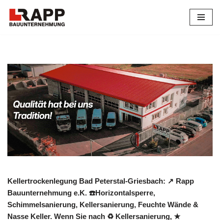
Zum
Inhalt
springen
Kellertrockenlegung Bad Peterstal-Griesbach: ↗️ Rapp
Bauunternehmung e.K. ☎️Horizontalsperre,
Schimmelsanierung, Kellersanierung, Feuchte Wände &
Nasse Keller. Wenn Sie nach ♻ Kellersanierung, ★