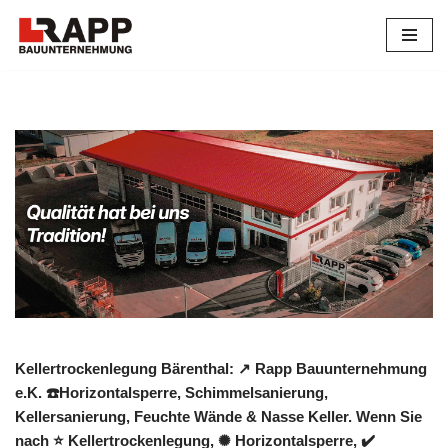
Zum
Inhalt
springen
Kellertrockenlegung Bärenthal: ↗️ Rapp Bauunternehmung
e.K. ☎️Horizontalsperre, Schimmelsanierung,
Kellersanierung, Feuchte Wände & Nasse Keller. Wenn Sie
nach ⭐ Kellertrockenlegung, ✺ Horizontalsperre, ✔️