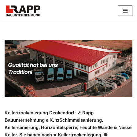
Zum
Inhalt
springen
Kellertrockenlegung Denkendorf: ↗️ Rapp
Bauunternehmung e.K. ☎️Schimmelsanierung,
Kellersanierung, Horizontalsperre, Feuchte Wände & Nasse
Keller. Sie haben nach ⭐ Kellertrockenlegung, ✺