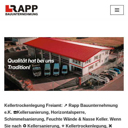
Zum
Inhalt
springen
Kellertrockenlegung Freiamt: ↗️ Rapp Bauunternehmung
e.K. ☎️Kellersanierung, Horizontalsperre,
Schimmelsanierung, Feuchte Wände & Nasse Keller. Wenn
Sie nach ♻ Kellersanierung, ⭐ Kellertrockenlegung, ❌