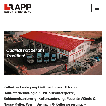
Zum
Inhalt
springen
Kellertrockenlegung Gottmadingen: ↗️ Rapp
Bauunternehmung e.K. ☎️Horizontalsperre,
Schimmelsanierung, Kellersanierung, Feuchte Wände &
Nasse Keller. Wenn Sie nach ♻ Kellersanierung, ⭐