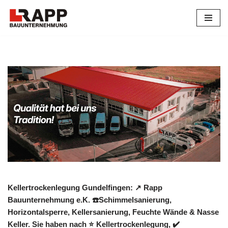
Zum
Inhalt
springen
Kellertrockenlegung Gundelfingen: ↗️ Rapp
Bauunternehmung e.K. ☎️Schimmelsanierung,
Horizontalsperre, Kellersanierung, Feuchte Wände & Nasse
Keller. Sie haben nach ⭐ Kellertrockenlegung, ✔️