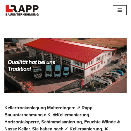
Zum
Inhalt
springen
Kellertrockenlegung Malterdingen: ↗️ Rapp
Bauunternehmung e.K. ☎️Kellersanierung,
Horizontalsperre, Schimmelsanierung, Feuchte Wände &
Nasse Keller. Sie haben nach ✓ Kellersanierung, ❌