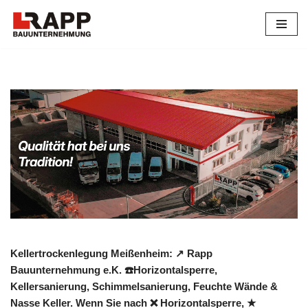
Zum
Inhalt
springen
Kellertrockenlegung Meißenheim: ↗️ Rapp
Bauunternehmung e.K. ☎️Horizontalsperre,
Kellersanierung, Schimmelsanierung, Feuchte Wände &
Nasse Keller. Wenn Sie nach ❌ Horizontalsperre, ★