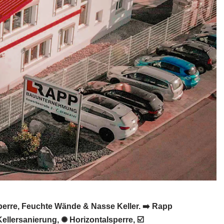
perre, Feuchte Wände & Nasse Keller. ➡️ Rapp
lersanierung, ✺ Horizontalsperre, ☑️