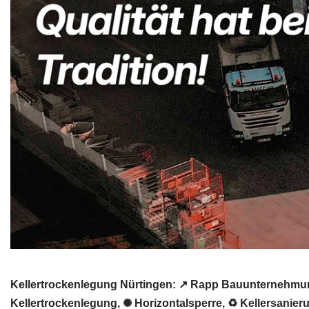
Kellertrockenlegung Nürtingen: ↗️ Rapp Bauunternehmun
Kellertrockenlegung, ✺ Horizontalsperre, ♻ Kellersani