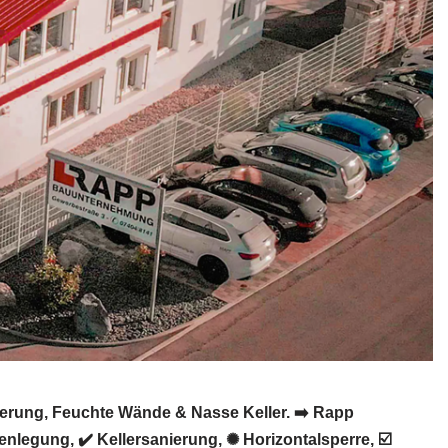
erung, Feuchte Wände & Nasse Keller. ➡️ Rapp
legung, ✔️ Kellersanierung, ✺ Horizontalsperre, ☑️