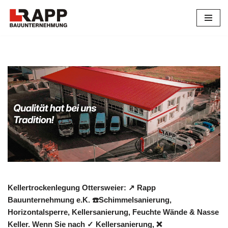
Zum
Inhalt
springen
Kellertrockenlegung Ottersweier: ↗️ Rapp
Bauunternehmung e.K. ☎️Schimmelsanierung,
Horizontalsperre, Kellersanierung, Feuchte Wände & Nasse
Keller. Wenn Sie nach ✓ Kellersanierung, ❌