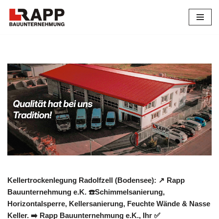
Zum
Inhalt
springen
Kellertrockenlegung Radolfzell (Bodensee): ↗️ Rapp
Bauunternehmung e.K. ☎️Schimmelsanierung,
Horizontalsperre, Kellersanierung, Feuchte Wände & Nasse
Keller. ➡️ Rapp Bauunternehmung e.K., Ihr ✅