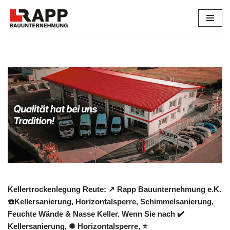
Zum
Inhalt
springen
Kellertrockenlegung Reute: ↗️ Rapp Bauunternehmung e.K.
☎️Kellersanierung, Horizontalsperre, Schimmelsanierung,
Feuchte Wände & Nasse Keller. Wenn Sie nach ✔️
Kellersanierung, ✺ Horizontalsperre, ⭐