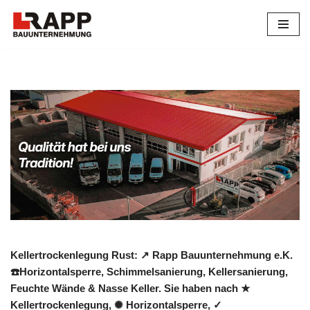
Zum
Inhalt
springen
Kellertrockenlegung Rust: ↗️ Rapp Bauunternehmung e.K.
☎️Horizontalsperre, Schimmelsanierung, Kellersanierung,
Feuchte Wände & Nasse Keller. Sie haben nach ★
Kellertrockenlegung, ✺ Horizontalsperre, ✓