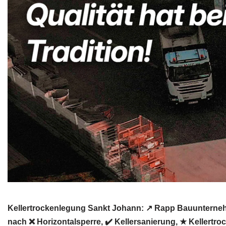
Kellertrockenlegung Sankt Johann: ↗️ Rapp Bauunterneh
nach ❌ Horizontalsperre, ✔️ Kellersanierung, ★ Keller