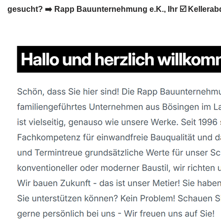
gesucht? ➡️ Rapp Bauunternehmung e.K., Ihr ☑️ Keller