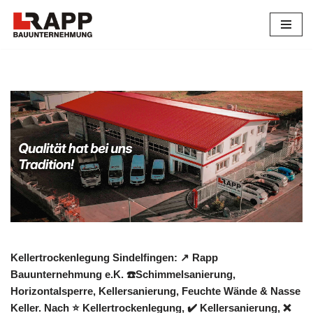
Zum
Inhalt
springen
Kellertrockenlegung Sindelfingen: ↗️ Rapp
Bauunternehmung e.K. ☎️Schimmelsanierung,
Horizontalsperre, Kellersanierung, Feuchte Wände & Nasse
Keller. Nach ⭐ Kellertrockenlegung, ✔️ Kellersanierung, ❌