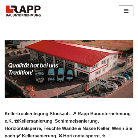
Zum
Inhalt
springen
Kellertrockenlegung Stockach: ↗️ Rapp Bauunternehmung
e.K. ☎️Kellersanierung, Schimmelsanierung,
Horizontalsperre, Feuchte Wände & Nasse Keller. Wenn Sie
nach ✔️ Kellersanierung, ❌ Horizontalsperre, ⭐