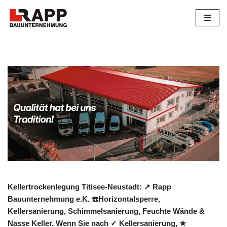
Zum
Inhalt
springen
Kellertrockenlegung Titisee-Neustadt: ↗️ Rapp
Bauunternehmung e.K. ☎️Horizontalsperre,
Kellersanierung, Schimmelsanierung, Feuchte Wände &
Nasse Keller. Wenn Sie nach ✓ Kellersanierung, ★