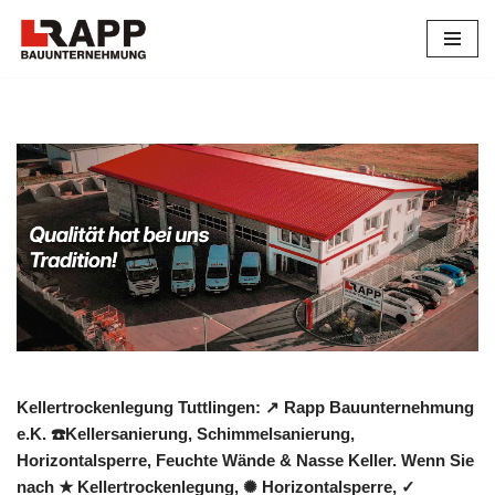
Zum
Inhalt
springen
Kellertrockenlegung Tuttlingen: ↗️ Rapp Bauunternehmung
e.K. ☎️Kellersanierung, Schimmelsanierung,
Horizontalsperre, Feuchte Wände & Nasse Keller. Wenn Sie
nach ★ Kellertrockenlegung, ✺ Horizontalsperre, ✓