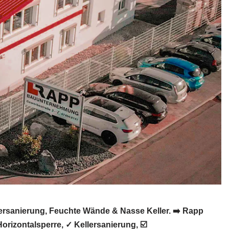
ersanierung, Feuchte Wände & Nasse Keller. ➡️ Rapp
izontalsperre, ✓ Kellersanierung, ☑️