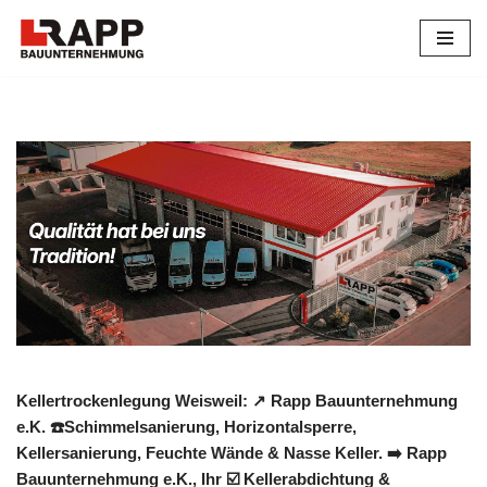
Zum
Inhalt
springen
Kellertrockenlegung Weisweil: ↗️ Rapp Bauunternehmung
e.K. ☎️Schimmelsanierung, Horizontalsperre,
Kellersanierung, Feuchte Wände & Nasse Keller. ➡️ Rapp
Bauunternehmung e.K., Ihr ☑️ Kellerabdichtung &