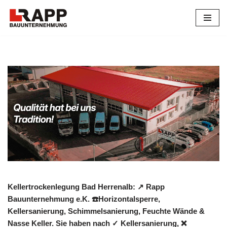
Zum
Inhalt
springen
Kellertrockenlegung Bad Herrenalb: ↗️ Rapp
Bauunternehmung e.K. ☎️Horizontalsperre,
Kellersanierung, Schimmelsanierung, Feuchte Wände &
Nasse Keller. Sie haben nach ✓ Kellersanierung, ❌