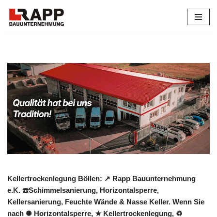
Zum
Inhalt
springen
Kellertrockenlegung Böllen: ↗️ Rapp Bauunternehmung
e.K. ☎️Schimmelsanierung, Horizontalsperre,
Kellersanierung, Feuchte Wände & Nasse Keller. Wenn Sie
nach ✺ Horizontalsperre, ★ Kellertrockenlegung, ♻