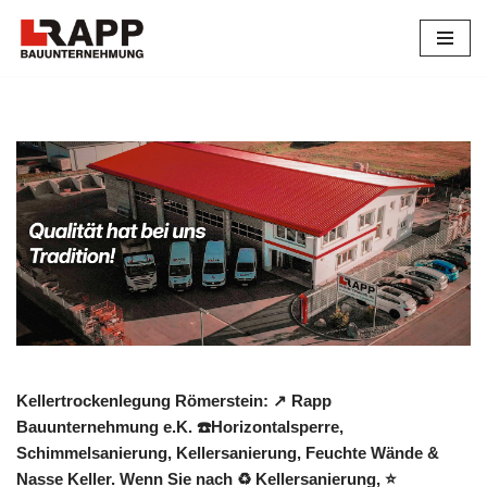
Zum
Inhalt
springen
Kellertrockenlegung Römerstein: ↗️ Rapp
Bauunternehmung e.K. ☎️Horizontalsperre,
Schimmelsanierung, Kellersanierung, Feuchte Wände &
Nasse Keller. Wenn Sie nach ♻ Kellersanierung, ⭐