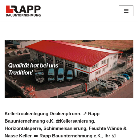
Zum
Inhalt
springen
Kellertrockenlegung Deckenpfronn: ↗️ Rapp
Bauunternehmung e.K. ☎️Kellersanierung,
Horizontalsperre, Schimmelsanierung, Feuchte Wände &
Nasse Keller. ➡️ Rapp Bauunternehmung e.K., Ihr ☑️