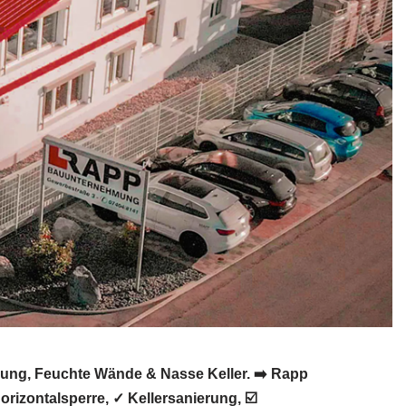
rung, Feuchte Wände & Nasse Keller. ➡️ Rapp
izontalsperre, ✓ Kellersanierung, ☑️