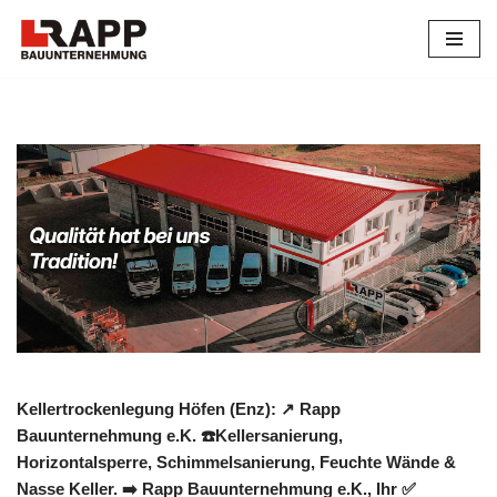
Zum
Inhalt
springen
Kellertrockenlegung Höfen (Enz): ↗️ Rapp
Bauunternehmung e.K. ☎️Kellersanierung,
Horizontalsperre, Schimmelsanierung, Feuchte Wände &
Nasse Keller. ➡️ Rapp Bauunternehmung e.K., Ihr ✅