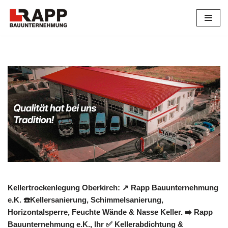
Zum
Inhalt
springen
Kellertrockenlegung Oberkirch: ↗️ Rapp Bauunternehmung
e.K. ☎️Kellersanierung, Schimmelsanierung,
Horizontalsperre, Feuchte Wände & Nasse Keller. ➡️ Rapp
Bauunternehmung e.K., Ihr ✅ Kellerabdichtung &