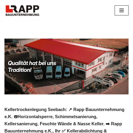
Zum
Inhalt
springen
Kellertrockenlegung Seebach: ↗️ Rapp Bauunternehmung
e.K. ☎️Horizontalsperre, Schimmelsanierung,
Kellersanierung, Feuchte Wände & Nasse Keller. ➡️ Rapp
Bauunternehmung e.K., Ihr ✅ Kellerabdichtung &