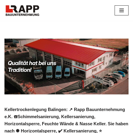
Zum
Inhalt
springen
Kellertrockenlegung Balingen: ↗️ Rapp Bauunternehmung
e.K. ☎️Schimmelsanierung, Kellersanierung,
Horizontalsperre, Feuchte Wände & Nasse Keller. Sie haben
nach ✺ Horizontalsperre, ✔️ Kellersanierung, ⭐