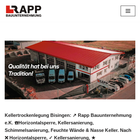
Zum
Inhalt
springen
Kellertrockenlegung Bisingen: ↗️ Rapp Bauunternehmung
e.K. ☎️Horizontalsperre, Kellersanierung,
Schimmelsanierung, Feuchte Wände & Nasse Keller. Nach
❌ Horizontalsperre, ✓ Kellersanierung, ★