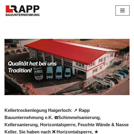
Zum
Inhalt
springen
Kellertrockenlegung Haigerloch: ↗️ Rapp
Bauunternehmung e.K. ☎️Schimmelsanierung,
Kellersanierung, Horizontalsperre, Feuchte Wände & Nasse
Keller. Sie haben nach ❌ Horizontalsperre, ★