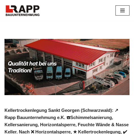
Zum
Inhalt
springen
Kellertrockenlegung Sankt Georgen (Schwarzwald): ↗️
Rapp Bauunternehmung e.K. ☎️Schimmelsanierung,
Kellersanierung, Horizontalsperre, Feuchte Wände & Nasse
Keller. Nach ❌ Horizontalsperre, ★ Kellertrockenlegung, ✔️